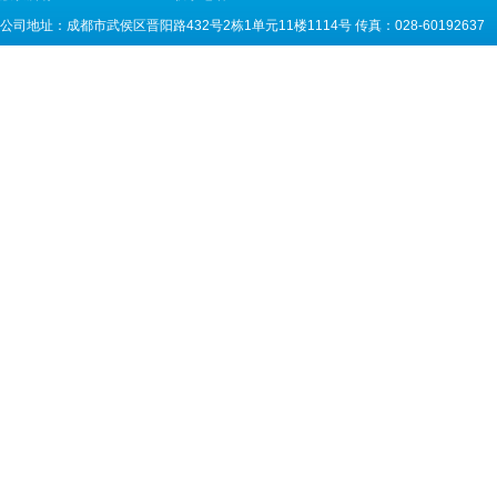
公司地址：成都市武侯区晋阳路432号2栋1单元11楼1114号 传真：028-60192637 