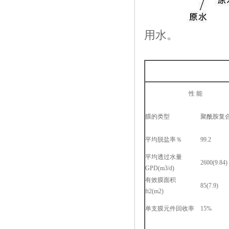
用水。
性 能
膜的类型
聚酰胺复
平均脱盐率％
99.2
平均透过水量
2600(9.84)
GPD(m3/d)
有效膜面积
85(7.9)
ft2(m2)
单支膜元件回收率
15%