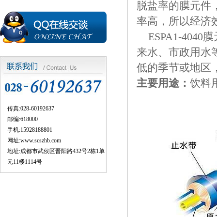
脱盐率的膜元件，
率高，所以经济
ESPA1-404
来水、市政用水
低的季节或地区
主要用途：
饮料
传真:028-60192637
邮编:618000
手机:15928188801
网址:
www.scszhb.com
地址:成都市武侯区晋阳路432号2栋1单
元11楼1114号