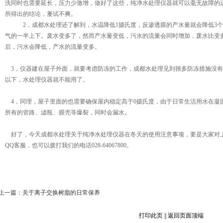
洗同时也需要延长，压力少激增，做好了这些，纯净水处理仪器就可以毫无故障的
所得出的结论，屡试不爽。
2，成都水处理还了解到，水温降低1摄氏度，反渗透膜的产水量就会降低3
气的一半上下。废水变多了，然而产水量变低，污水的流量会同时增加，废水比变
后，污水会降低，产水的流量变多。
3，仪器建在屋子外面，就要考虑防冻的工作，成都水处理见到很多防冻措施没有
以下，水处理仪器就不能用了。
4，同理，屋子里面的也需要确保屋内稳定高于0摄氏度，由于日常生活用水在凝
所有的管路、滤瓶、膜壳等爆裂，同时会漏水。
好了，今天成都水处理关于纯净水处理仪器在冬天的使用注意事项，要是大家对上
QQ客服，也可以拨打我们的电话028-64067800。
上一篇：
关于离子交换树脂的日常保养
打印此页
||
返回页面顶端